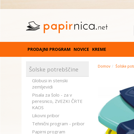
PRODAJNI PROGRAM
NOVICE
KREME
Domov
Šolske pot
Šolske potrebščine
Globusi in stenski
zemljevidi
Pisala za šolo - za v
peresnico, ZVEZKI ČRTE
KAOS
Likovni pribor
Tehnični program - pribor
Papirni program