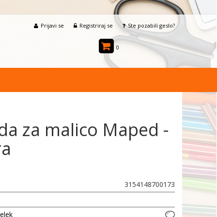
Prijavi se
Registriraj se
Ste pozabili geslo?
0
da za malico Maped -
ra
3154148700173
delek