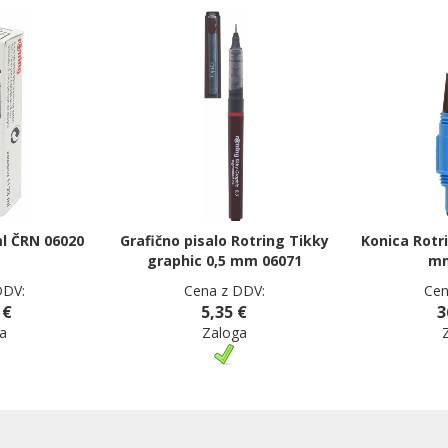
l ČRN 06020
Grafično pisalo Rotring Tikky
Konica Rotr
graphic 0,5 mm 06071
mm
DDV:
Cena z DDV:
Cen
 €
5,35 €
3
a
Zaloga