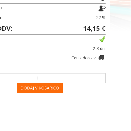
ju
a
22 %
DDV:
14,15 €
2-3 dni
Cenik dostav
DODAJ V KOŠARICO