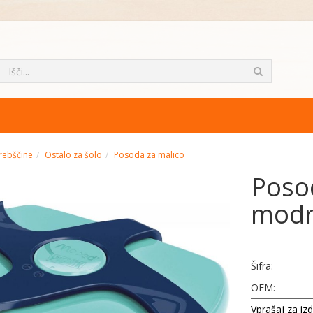
rebščine
Ostalo za šolo
Posoda za malico
Poso
mod
Šifra:
OEM:
Vprašaj za iz