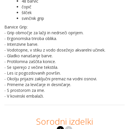
48 barvic
čopič
šilček
svinčnik grip
Barvice Grip:
- Grip območje za lažji in nedrseči oprijem.
- Ergonomska triroba oblika.
- Intenzivne barve.
- Vodotopne, v stiku z vodo dosežejo akvarelni učinek.
- Gladko nanašanje barve.
- Protilomna zaščita konice.
- Se sperejo z večine tekstila.
- Les iz pogozdovanih površin.
- Okolju prijazni zaključni premaz na vodni osnovi.
- Primerne za levičarje in desničarje.
- S prostorom za ime.
- V kovinski embalaži.
Sorodni izdelki