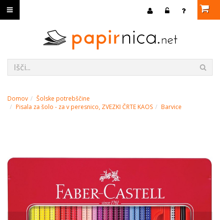
Domov
Šolske potrebščine
Pisala za šolo - za v peresnico, ZVEZKI ČRTE KAOS
Barvice