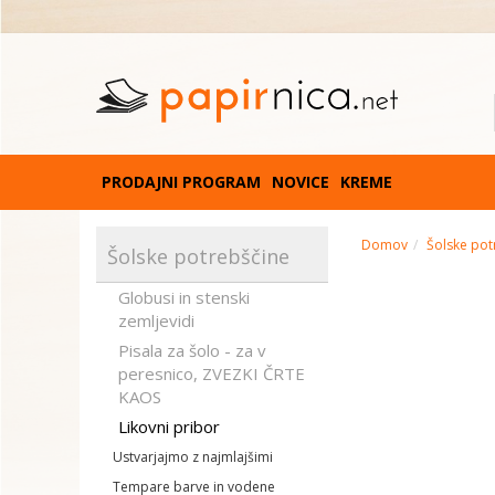
PRODAJNI PROGRAM
NOVICE
KREME
Domov
Šolske pot
Šolske potrebščine
Globusi in stenski
zemljevidi
Pisala za šolo - za v
peresnico, ZVEZKI ČRTE
KAOS
Likovni pribor
Ustvarjajmo z najmlajšimi
Tempare barve in vodene