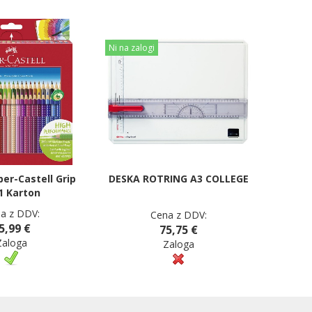
Ni na zalogi
ber-Castell Grip
DESKA ROTRING A3 COLLEGE
1 Karton
a z DDV:
Cena z DDV:
5,99 €
75,75 €
Zaloga
Zaloga