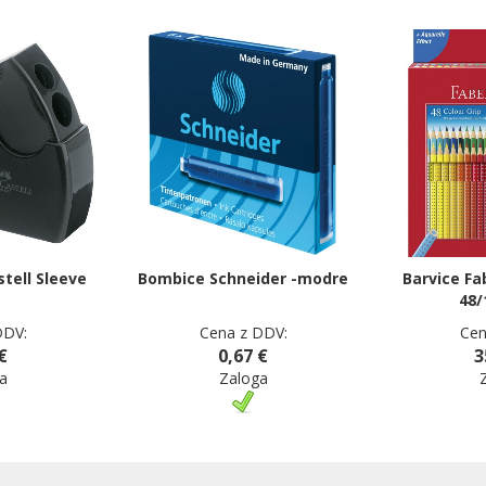
stell Sleeve
Bombice Schneider -modre
Barvice Fa
48/
DDV:
Cena z DDV:
Cen
€
0,67 €
3
a
Zaloga