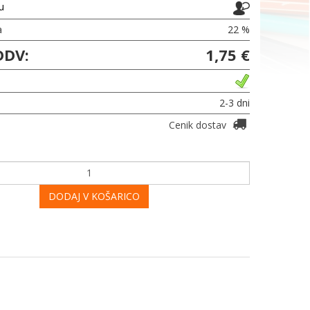
ju
a
22 %
DDV:
1,75 €
2-3 dni
Cenik dostav
DODAJ V KOŠARICO