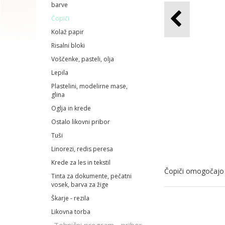
barve
Čopiči
Kolaž papir
Risalni bloki
Voščenke, pasteli, olja
Lepila
Plastelini, modelirne mase,
glina
Oglja in krede
Ostalo likovni pribor
Tuši
Linorezi, redis peresa
Krede za les in tekstil
Čopiči omogočajo n
Tinta za dokumente, pečatni
vosek, barva za žige
Škarje - rezila
Likovna torba