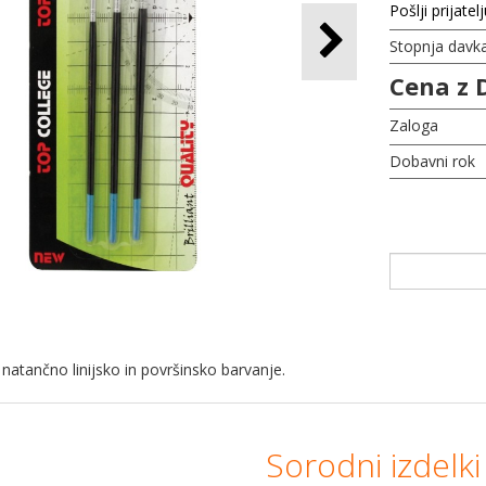
Pošlji prijatel
Stopnja davk
Cena z 
Zaloga
Dobavni rok
atančno linijsko in površinsko barvanje.
Sorodni izdelki