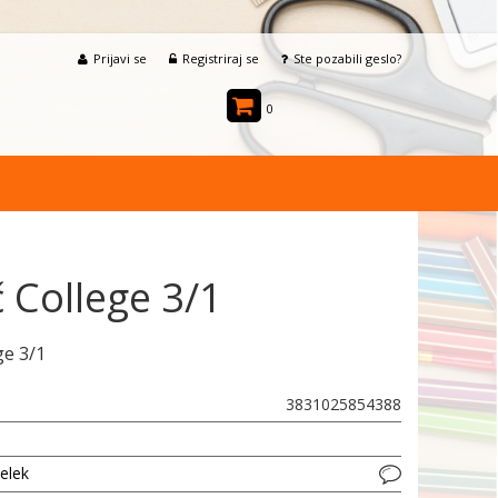
Prijavi se
Registriraj se
Ste pozabili geslo?
0
 College 3/1
ge 3/1
3831025854388
delek