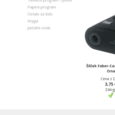
Tehnični program - pribor
Papirni program
Ostalo za šolo
Knjiga
pečatni voski
Šilček Faber-Ca
črna
Cena z 
3,75 
Zalog