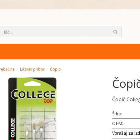
rebščine
Likovni pribor
Čopiči
Čopič
Čopič Colle
Šifra:
OEM:
Vprašaj za iz