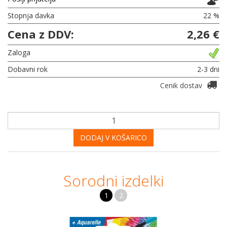
Stopnja davka
22 %
Cena z DDV:
2,26 €
Zaloga
Dobavni rok
2-3 dni
Cenik dostav
DODAJ V KOŠARICO
Sorodni izdelki
1
2