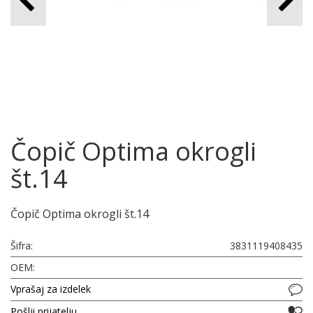
Čopič Optima okrogli
št.14
Čopič Optima okrogli št.14
Šifra:
3831119408435
OEM:
Vprašaj za izdelek
Pošlji prijatelju