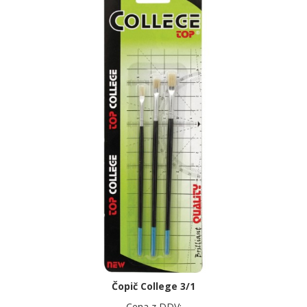
Čopič College 3/1
Cena z DDV: