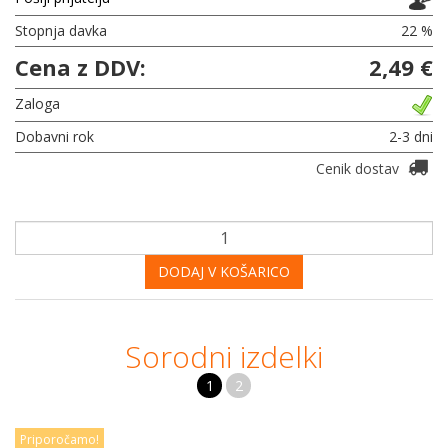
Stopnja davka
22 %
Cena z DDV:
2,49 €
Zaloga
Dobavni rok
2-3 dni
Cenik dostav
DODAJ V KOŠARICO
Sorodni izdelki
1
2
Priporočamo!