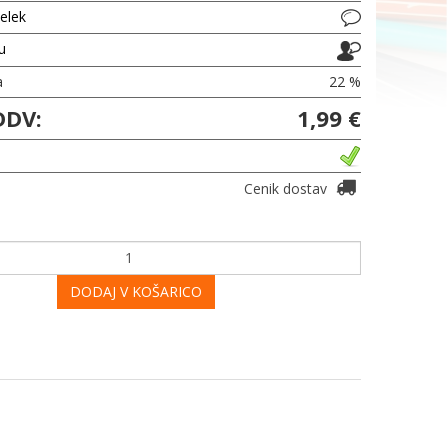
delek
ju
a
22 %
DDV:
1,99 €
Cenik dostav
DODAJ V KOŠARICO