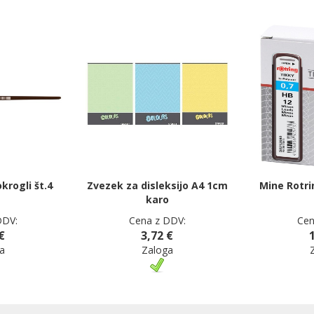
krogli št.4
Zvezek za disleksijo A4 1cm
Mine Rotr
karo
DDV:
Cena z DDV:
Cen
€
3,72 €
a
Zaloga