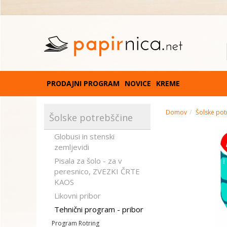
PRODAJNI PROGRAM
NOVICE
KREME
Domov
Šolske pot
Šolske potrebščine
Globusi in stenski
zemljevidi
Pisala za šolo - za v
peresnico, ZVEZKI ČRTE
KAOS
Likovni pribor
Tehnični program - pribor
Program Rotring