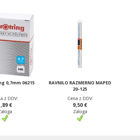
ing 0,7mm 06215
RAVNILO RAZMERNO MAPED
20-125
a z DDV:
Cena z DDV:
1,89 €
9,50 €
Zaloga
Zaloga