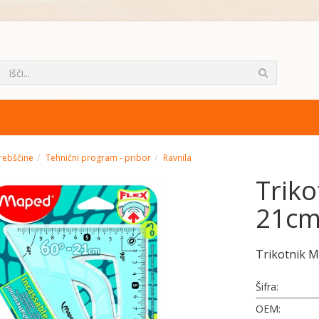
rebščine
Tehnični program - pribor
Ravnila
Triko
21c
Trikotnik M
Šifra:
OEM: