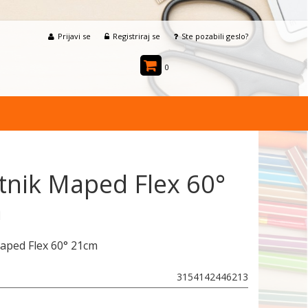
Prijavi se
Registriraj se
Ste pozabili geslo?
0
tnik Maped Flex 60°
m
aped Flex 60° 21cm
3154142446213