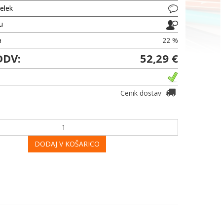
delek
ju
a
22 %
DDV:
52,29 €
Cenik dostav
DODAJ V KOŠARICO