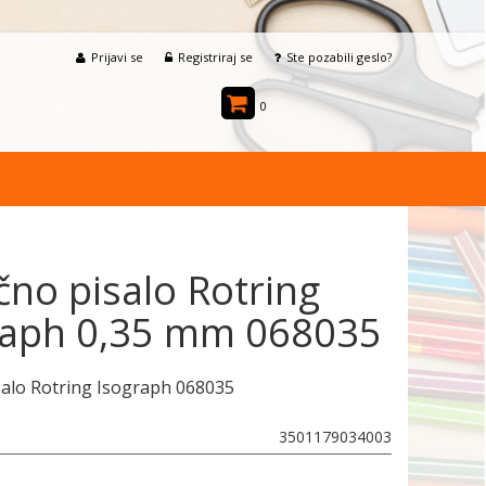
Prijavi se
Registriraj se
Ste pozabili geslo?
0
čno pisalo Rotring
raph 0,35 mm 068035
salo Rotring Isograph 068035
3501179034003