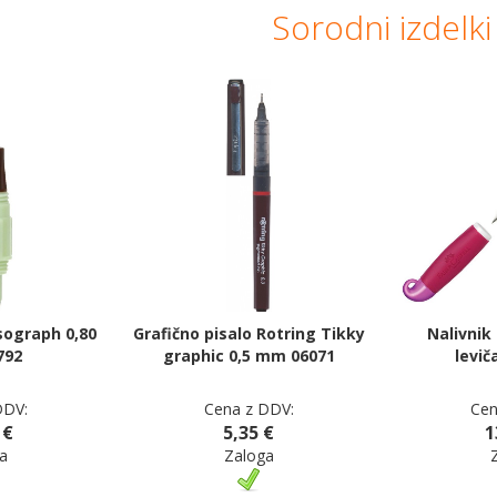
Sorodni izdelki
sograph 0,80
Grafično pisalo Rotring Tikky
Nalivnik
792
graphic 0,5 mm 06071
levič
DDV:
Cena z DDV:
Cen
 €
5,35 €
1
a
Zaloga