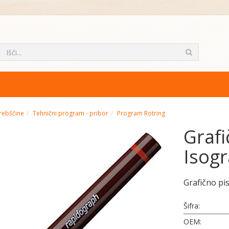
rebščine
Tehnični program - pribor
Program Rotring
Grafi
Isog
Grafično pi
Šifra:
OEM: