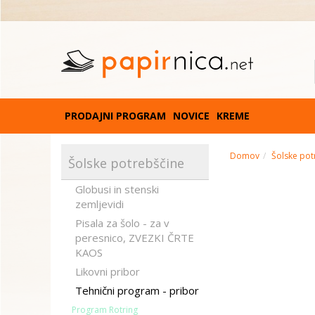
PRODAJNI PROGRAM
NOVICE
KREME
Domov
Šolske pot
Šolske potrebščine
Globusi in stenski
zemljevidi
Pisala za šolo - za v
peresnico, ZVEZKI ČRTE
KAOS
Likovni pribor
Tehnični program - pribor
Program Rotring