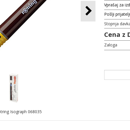
Vprašaj za iz
Pošlji prijatel
Stopnja davk
Cena z 
Zaloga
otring Isograph 068035