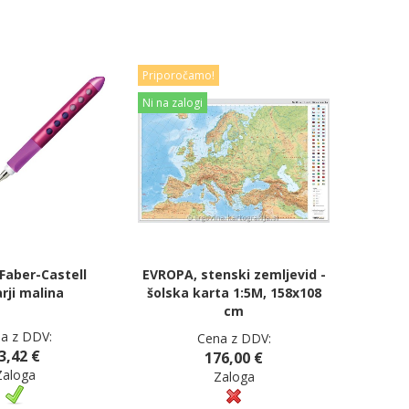
Priporočamo!
Ni na zalogi
 Faber-Castell
EVROPA, stenski zemljevid -
arji malina
šolska karta 1:5M, 158x108
cm
a z DDV:
Cena z DDV:
3,42 €
176,00 €
Zaloga
Zaloga