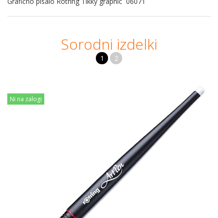
Grafično pisalo Rotring Tikky graphic 06071
Sorodni izdelki
1
2
Ni na zalogi