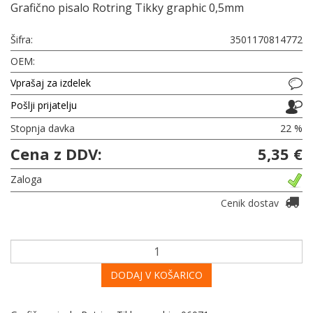
Grafično pisalo Rotring Tikky graphic 0,5mm
Šifra:
3501170814772
OEM:
Vprašaj za izdelek
Pošlji prijatelju
Stopnja davka
22 %
Cena z DDV:
5,35 €
Zaloga
Cenik dostav
DODAJ V KOŠARICO