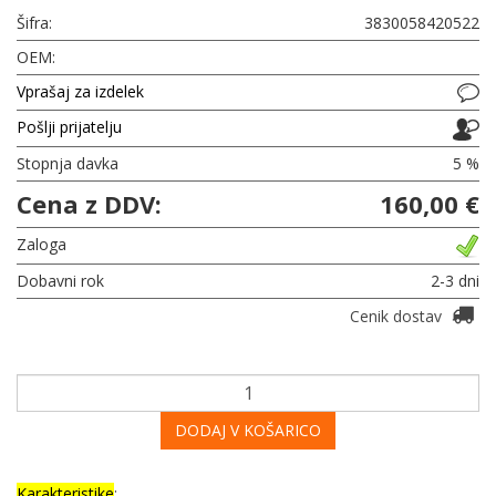
Šifra:
3830058420522
OEM:
Vprašaj za izdelek
Pošlji prijatelju
Stopnja davka
5 %
Cena z DDV:
160,00 €
Zaloga
Dobavni rok
2-3 dni
Cenik dostav
DODAJ V KOŠARICO
Karakteristike
: