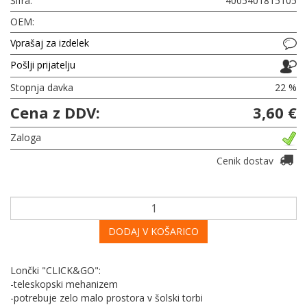
Šifra:
4005401815105
OEM:
Vprašaj za izdelek
Pošlji prijatelju
Stopnja davka
22 %
Cena z DDV:
3,60 €
Zaloga
Cenik dostav
DODAJ V KOŠARICO
Lončki "CLICK&GO":
-teleskopski mehanizem
-potrebuje zelo malo prostora v šolski torbi