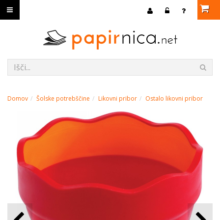
Domov
Šolske potrebščine
Likovni pribor
Ostalo likovni pribor