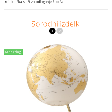
-rob lončka služi za odlaganje čopiča
Sorodni izdelki
1
2
Ni na zalogi