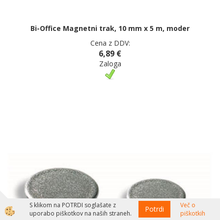
Bi-Office Magnetni trak, 10 mm x 5 m, moder
Cena z DDV:
6,89 €
Zaloga
S klikom na POTRDI soglašate z
Več o
Potrdi
uporabo piškotkov na naših straneh.
piškotkih