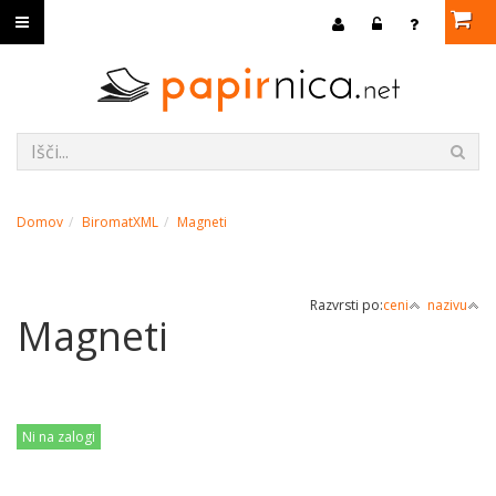
Domov
BiromatXML
Magneti
Razvrsti po:
ceni
nazivu
Magneti
Ni na zalogi