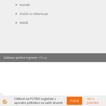
Kontakt
Vračilo in reklamacije
KREME
Izdelava spletne trgovine
S klikom na POTRDI soglašate z
Več o
Potrdi
uporabo piškotkov na naših straneh.
piškotkih