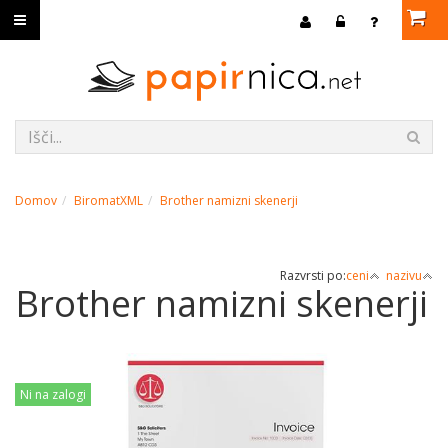
Domov
BiromatXML
Brother namizni skenerji
Razvrsti po:
ceni
nazivu
Brother namizni skenerji
Ni na zalogi