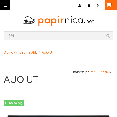
Domov
BiromatXML
AUO UT
Razvrsti po:
ceni
nazivu
AUO UT
Ni na zalogi