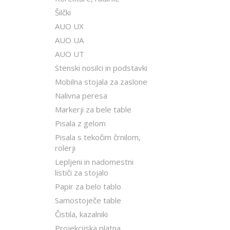
Šilčki
AUO UX
AUO UA
AUO UT
Stenski nosilci in podstavki
Mobilna stojala za zaslone
Nalivna peresa
Markerji za bele table
Pisala z gelom
Pisala s tekočim črnilom,
rolerji
Lepljeni in nadomestni
lističi za stojalo
Papir za belo tablo
Samostoječe table
Čistila, kazalniki
Projekcijska platna