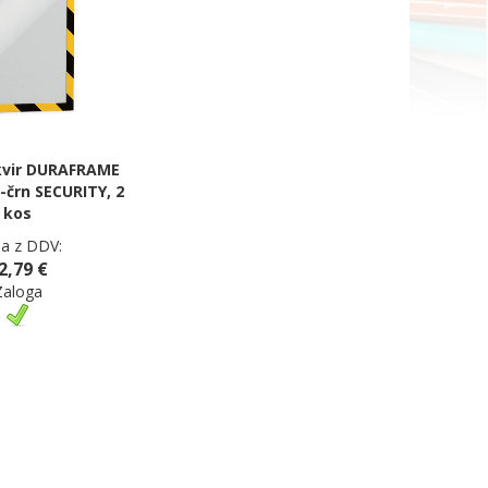
kvir DURAFRAME
-črn SECURITY, 2
kos
a z DDV:
2,79 €
Zaloga