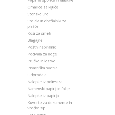
Papirne sponke in elastike
Omarice za ključe
Stenske ure
Stojala in obešalniki za
plašče
Koši za smeti
Blagajne
Poštni nabiralniki
Počivala za noge
Pručke in lestve
Pisarniška svetila
Odprodaja
Nalepke iz poliestra
Namenski papirji in folije
Nalepke iz papirja
Kuverte za dokumente in
vrečke zip
Foto papir