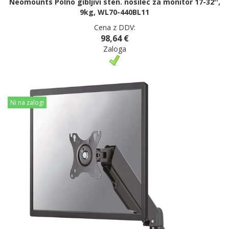
Neomounts Polno gibljivi sten. nosilec za monitor 17-32'',
9kg, WL70-440BL11
Cena z DDV:
98,64 €
Zaloga
Ni na zalogi