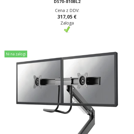
DS70-810BL2
Cena z DDV:
317,05 €
Zaloga
Ni na zalogi