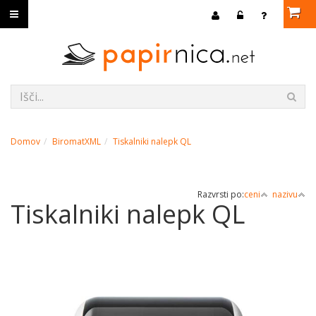
Domov
BiromatXML
Tiskalniki nalepk QL
Razvrsti po:
ceni
nazivu
Tiskalniki nalepk QL