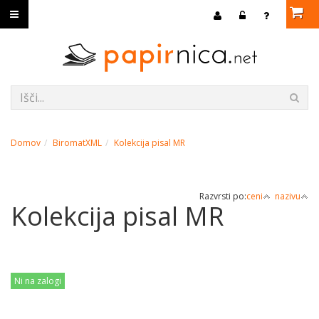
Domov
BiromatXML
Kolekcija pisal MR
Razvrsti po:
ceni
nazivu
Kolekcija pisal MR
Ni na zalogi