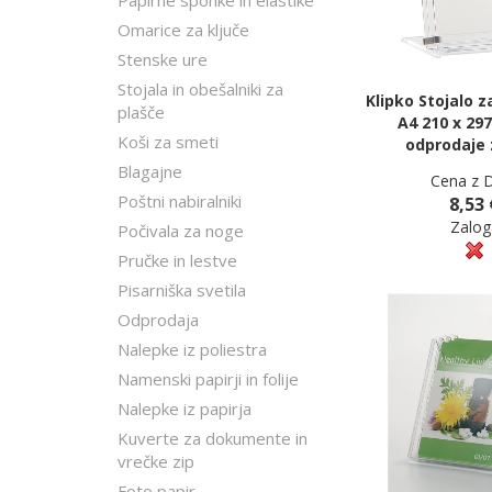
Papirne sponke in elastike
Omarice za ključe
Stenske ure
Stojala in obešalniki za
Klipko Stojalo 
plašče
A4 210 x 29
Koši za smeti
odprodaje 
Blagajne
Cena z 
Poštni nabiralniki
8,53 
Zalog
Počivala za noge
Pručke in lestve
Pisarniška svetila
Odprodaja
Nalepke iz poliestra
Namenski papirji in folije
Nalepke iz papirja
Kuverte za dokumente in
vrečke zip
Foto papir