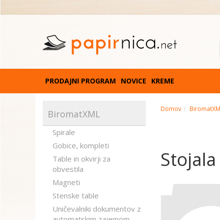
PRODAJNI PROGRAM
NOVICE
KREME
Domov
BiromatX
BiromatXML
Spirale
Gobice, kompleti
Stojala
Table in okvirji za
obvestila
Magneti
Stenske table
Uničevalniki dokumentov z
avtomatskim zajemom