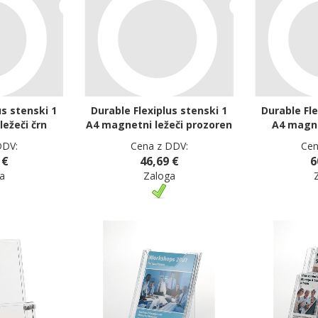
us stenski 1
Durable Flexiplus stenski 1
Durable Fle
ežeči črn
A4 magnetni ležeči prozoren
A4 magne
DDV:
Cena z DDV:
Cen
 €
46,69 €
6
a
Zaloga