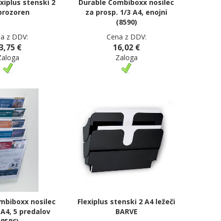
xiplus stenski 2
Durable Combiboxx nosilec
prozoren
za prosp. 1/3 A4, enojni
(8590)
a z DDV:
Cena z DDV:
3,75 €
16,02 €
Zaloga
Zaloga
mbiboxx nosilec
Flexiplus stenski 2 A4 ležeči
 A4, 5 predalov
BARVE