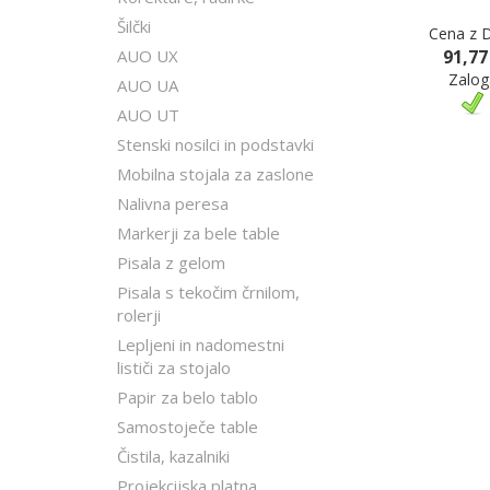
Šilčki
Cena z 
AUO UX
91,77
Zalog
AUO UA
AUO UT
Stenski nosilci in podstavki
Mobilna stojala za zaslone
Nalivna peresa
Markerji za bele table
Pisala z gelom
Pisala s tekočim črnilom,
rolerji
Lepljeni in nadomestni
lističi za stojalo
Papir za belo tablo
Samostoječe table
Čistila, kazalniki
Projekcijska platna