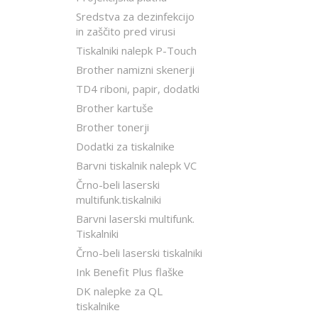
Sredstva za dezinfekcijo
in zaščito pred virusi
Tiskalniki nalepk P-Touch
Brother namizni skenerji
TD4 riboni, papir, dodatki
Brother kartuše
Brother tonerji
Dodatki za tiskalnike
Barvni tiskalnik nalepk VC
Črno-beli laserski
multifunk.tiskalniki
Barvni laserski multifunk.
Tiskalniki
Črno-beli laserski tiskalniki
Ink Benefit Plus flaške
DK nalepke za QL
tiskalnike