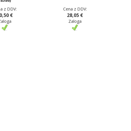
(8586)
a z DDV:
Cena z DDV:
0,50 €
28,05 €
Zaloga
Zaloga