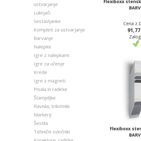
Flexiboxx stensk
ustvarjanje
BARV
Luknjači
Sestavljanke
Cena z 
Kompleti za ustvarjanje
91,77
Zalog
Barvanje
Nalepke
Igre z nalepkami
Igre za učenje
Krede
Igre z magneti
Pisala in radirke
Štampiljke
Ravnila, trikotniki
Markerji
Šestila
Flexiboxx ste
Tehnični svinčniki
BARV
Korekture, radirke