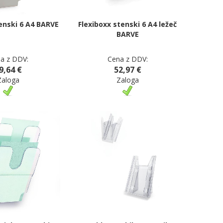
tenski 6 A4 BARVE
Flexiboxx stenski 6 A4 ležeč
BARVE
a z DDV:
Cena z DDV:
9,64 €
52,97 €
Zaloga
Zaloga