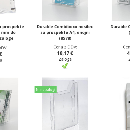
za prospekte
Durable Combiboxx nosilec
Durable 
7 mm do
za prospekte A4, enojni
zaloge
(8578)
Cena z DDV:
Cen
DDV:
18,17 €
4
€
Zaloga
a
Ni na zalogi