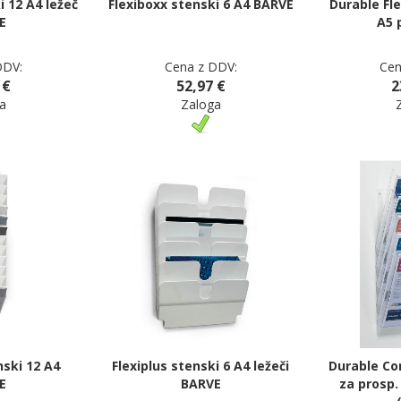
i 12 A4 ležeč
Flexiboxx stenski 6 A4 BARVE
Durable Fle
E
A5 
DDV:
Cena z DDV:
Cen
 €
52,97 €
2
a
Zaloga
nski 12 A4
Flexiplus stenski 6 A4 ležeči
Durable Co
E
BARVE
za prosp.