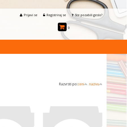
Prijavi se
Registriraj se
Ste pozabili geslo?
0
Razvrsti po:
ceni
nazivu