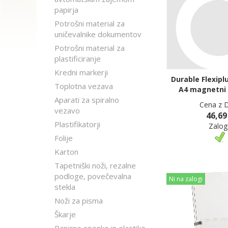
papirja
Potrošni material za
uničevalnike dokumentov
Potrošni material za
plastificiranje
Kredni markerji
Durable Flexipl
Toplotna vezava
A4 magnetni l
Aparati za spiralno
Cena z 
vezavo
46,69
Plastifikatorji
Zalog
Folije
Karton
Tapetniški noži, rezalne
podloge, povečevalna
Ni na zalogi
stekla
Noži za pisma
Škarje