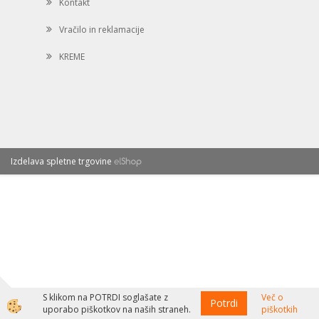
Kontakt
Vračilo in reklamacije
KREME
Izdelava spletne trgovine
S klikom na POTRDI soglašate z
Več o
Potrdi
uporabo piškotkov na naših straneh.
piškotkih