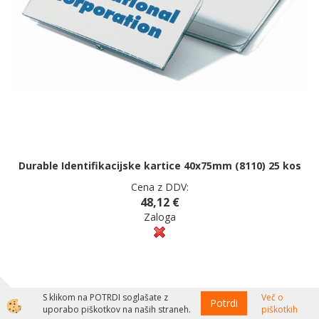
Durable Identifikacijske kartice 40x75mm (8110) 25 kos
Cena z DDV:
48,12 €
Zaloga
S klikom na POTRDI soglašate z
Več o
Potrdi
uporabo piškotkov na naših straneh.
piškotkih