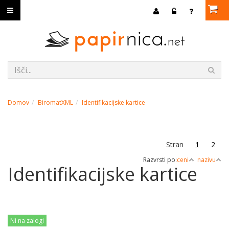
Domov
BiromatXML
Identifikacijske kartice
Stran
1
2
Razvrsti po:
ceni
nazivu
Identifikacijske kartice
Ni na zalogi