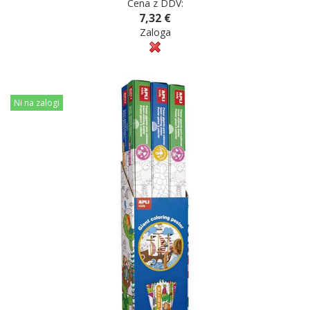
Cena z DDV:
7,32 €
Zaloga
Ni na zalogi