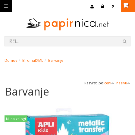
Domov
BiromatXML
Barvanje
Razvrsti po:
ceni
nazivu
Barvanje
Ni na zalogi