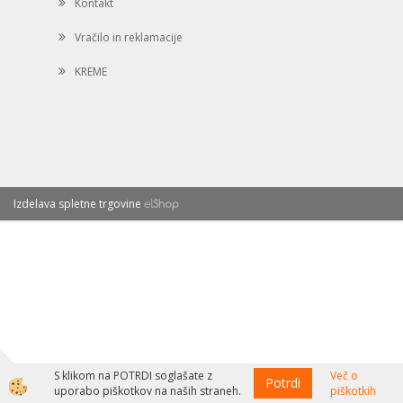
Kontakt
Vračilo in reklamacije
KREME
Izdelava spletne trgovine
S klikom na POTRDI soglašate z
Več o
Potrdi
uporabo piškotkov na naših straneh.
piškotkih