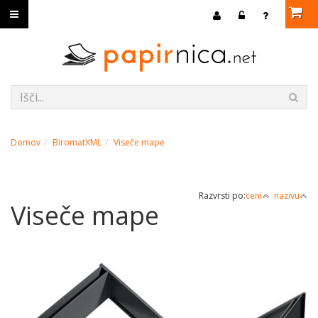
Domov
BiromatXML
Viseče mape
Razvrsti po:
ceni
nazivu
Viseče mape