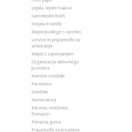
Lepila, lepilni trakovi
Samolepilni lističi
Stojala in lončki
Mape/podloge s sponko
Letvice in pripomočki za
arhiviranje
Mape z zapenjanjem
Organizacija delovnega
prostora
Kemični svinčniki
Peresnice
Svinčniki
Numeratorji
Barvice, voščenke,
flomastri
Penasta guma
Pripomočki za kreativno