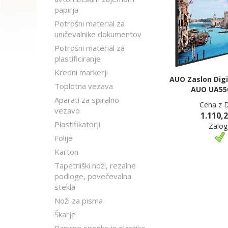
papirja
Potrošni material za
uničevalnike dokumentov
Potrošni material za
plastificiranje
Kredni markerji
AUO Zaslon Digi
Toplotna vezava
AUO UA550
Aparati za spiralno
Cena z 
vezavo
1.110,2
Plastifikatorji
Zalog
Folije
Karton
Tapetniški noži, rezalne
podloge, povečevalna
stekla
Noži za pisma
Škarje