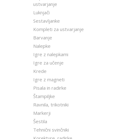
ustvarjanje
Luknjači
Sestavljanke
Kompleti za ustvarjanje
Barvanje
Nalepke
Igre z nalepkami
Igre za učenje
Krede
Igre z magneti
Pisala in radirke
Štampiljke
Ravnila, trikotniki
Markerji
Šestila
Tehnični svinčniki
Korekture, radirke