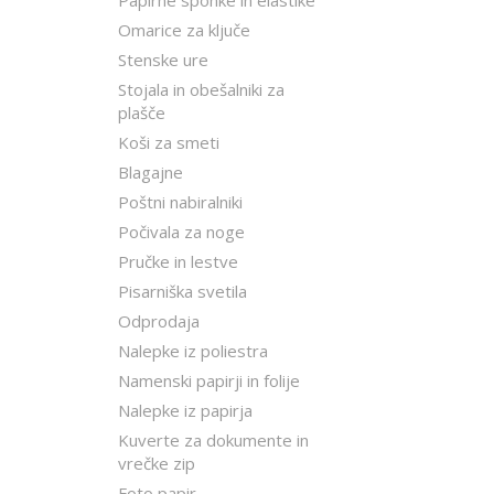
Papirne sponke in elastike
Omarice za ključe
Stenske ure
Stojala in obešalniki za
plašče
Koši za smeti
Blagajne
Poštni nabiralniki
Počivala za noge
Pručke in lestve
Pisarniška svetila
Odprodaja
Nalepke iz poliestra
Namenski papirji in folije
Nalepke iz papirja
Kuverte za dokumente in
vrečke zip
Foto papir