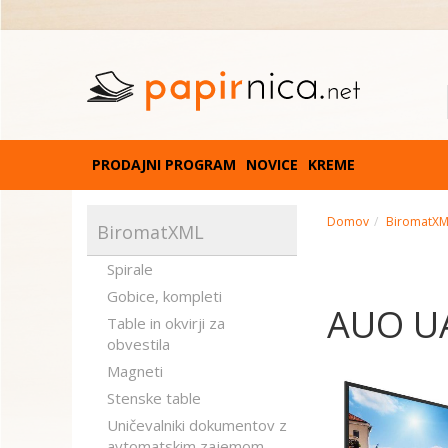
PRODAJNI PROGRAM
NOVICE
KREME
Domov
BiromatX
BiromatXML
Spirale
Gobice, kompleti
AUO U
Table in okvirji za
obvestila
Magneti
Stenske table
Uničevalniki dokumentov z
avtomatskim zajemom