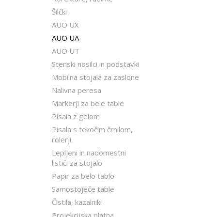
Šilčki
AUO UX
AUO UA
AUO UT
Stenski nosilci in podstavki
Mobilna stojala za zaslone
Nalivna peresa
Markerji za bele table
Pisala z gelom
Pisala s tekočim črnilom,
rolerji
Lepljeni in nadomestni
lističi za stojalo
Papir za belo tablo
Samostoječe table
Čistila, kazalniki
Projekcijska platna