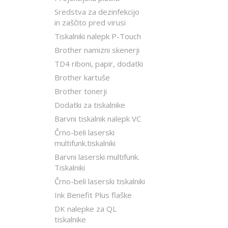
Sredstva za dezinfekcijo
in zaščito pred virusi
Tiskalniki nalepk P-Touch
Brother namizni skenerji
TD4 riboni, papir, dodatki
Brother kartuše
Brother tonerji
Dodatki za tiskalnike
Barvni tiskalnik nalepk VC
Črno-beli laserski
multifunk.tiskalniki
Barvni laserski multifunk.
Tiskalniki
Črno-beli laserski tiskalniki
Ink Benefit Plus flaške
DK nalepke za QL
tiskalnike