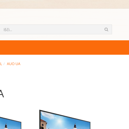
ML
AUO UA
A