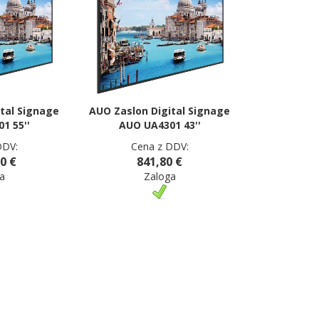
tal Signage
AUO Zaslon Digital Signage
1 55''
AUO UA4301 43''
DDV:
Cena z DDV:
0 €
841,80 €
a
Zaloga