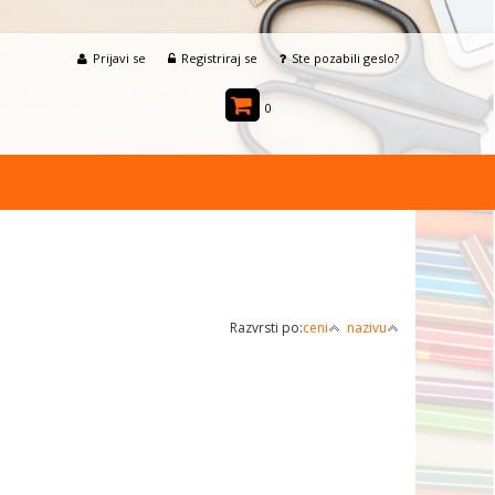
Prijavi se
Registriraj se
Ste pozabili geslo?
0
Razvrsti po:
ceni
nazivu