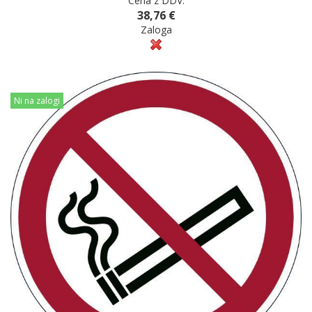
Cena z DDV:
38,76 €
Zaloga
Ni na zalogi