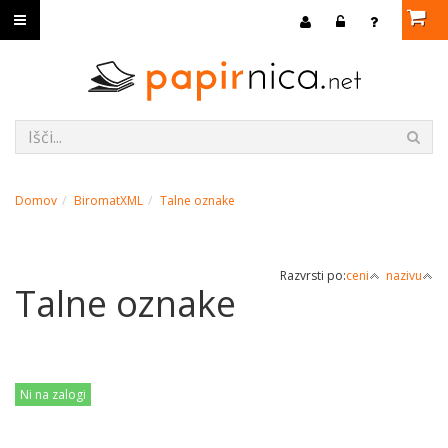
Domov
BiromatXML
Talne oznake
Razvrsti po:
ceni
nazivu
Talne oznake
Ni na zalogi