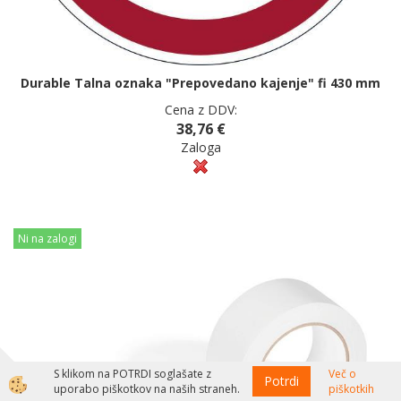
Durable Talna oznaka "Prepovedano kajenje" fi 430 mm
Cena z DDV:
38,76 €
Zaloga
Ni na zalogi
S klikom na POTRDI soglašate z
Več o
Potrdi
uporabo piškotkov na naših straneh.
piškotkih