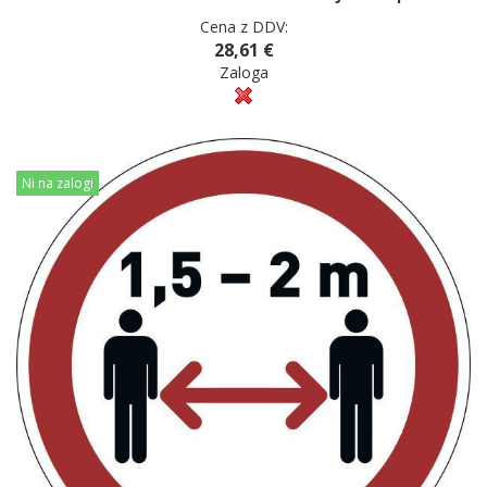
Cena z DDV:
28,61 €
Zaloga
Ni na zalogi