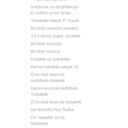
Sredstva za dezinfekcijo
in zaščito pred virusi
Tiskalniki nalepk P-Touch
Brother namizni skenerji
TD4 riboni, papir, dodatki
Brother kartuše
Brother tonerji
Dodatki za tiskalnike
Barvni tiskalnik nalepk VC
Črno-beli laserski
multifunk.tiskalniki
Barvni laserski multifunk.
Tiskalniki
Črno-beli laserski tiskalniki
Ink Benefit Plus flaške
DK nalepke za QL
tiskalnike