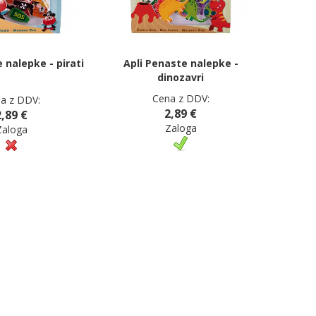
 nalepke - pirati
Apli Penaste nalepke -
dinozavri
Cena z DDV:
a z DDV:
2,89 €
2,89 €
Zaloga
Zaloga