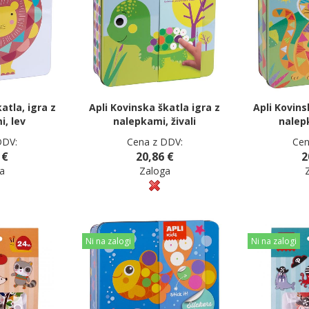
atla, igra z
Apli Kovinska škatla igra z
Apli Kovins
, lev
nalepkami, živali
nalep
DDV:
Cena z DDV:
Cen
 €
20,86 €
2
a
Zaloga
Ni na zalogi
Ni na zalogi