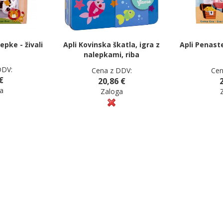
epke - živali
Apli Kovinska škatla, igra z
Apli Penaste
nalepkami, riba
DDV:
Cena z DDV:
Cen
€
20,86 €
a
Zaloga