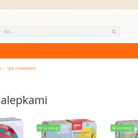
ML
Igre z nalepkami
nalepkami
Ni na zalogi
Ni na zalogi