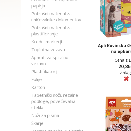
papirja
Potrošni material za
uničevalnike dokumentov
Potrošni material za
plastificiranje
Kredni markerji
Apli Kovinska šk
Toplotna vezava
nalepkami
Aparati za spiralno
Cena z 
vezavo
20,86
Plastifikatorji
Zalog
Folije
Karton
Tapetniški noži, rezalne
podloge, povečevalna
stekla
Noži za pisma
Škarje