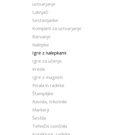
ustvarjanje
Luknjači
Sestavljanke
Kompleti za ustvarjanje
Barvanje
Nalepke
Igre z nalepkami
Igre za učenje
Krede
Igre z magneti
Pisala in radirke
Štampiljke
Ravnila, trikotniki
Markerji
Šestila
Tehnični svinčniki
Korekture, radirke