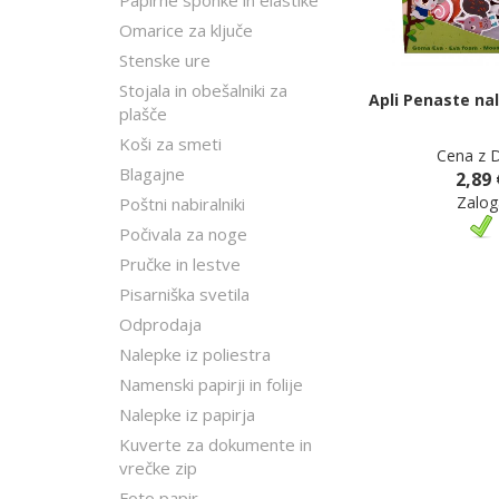
Papirne sponke in elastike
Omarice za ključe
Stenske ure
Stojala in obešalniki za
Apli Penaste nal
plašče
Koši za smeti
Cena z 
Blagajne
2,89 
Zalog
Poštni nabiralniki
Počivala za noge
Pručke in lestve
Pisarniška svetila
Odprodaja
Nalepke iz poliestra
Namenski papirji in folije
Nalepke iz papirja
Kuverte za dokumente in
vrečke zip
Foto papir