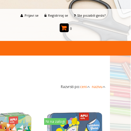
Prijavi se
Registriraj se
Ste pozabili geslo?
0
Razvrsti po:
ceni
nazivu
Ni na zalogi