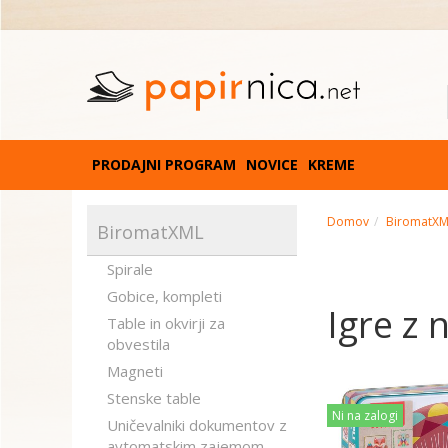
PRODAJNI PROGRAM
NOVICE
KREME
Domov
BiromatX
BiromatXML
Spirale
Gobice, kompleti
Igre z 
Table in okvirji za
obvestila
Magneti
Stenske table
Ni na zalogi
Uničevalniki dokumentov z
avtomatskim zajemom