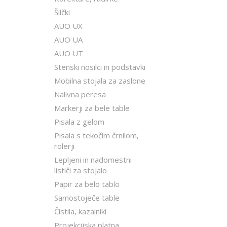
Šilčki
AUO UX
AUO UA
AUO UT
Stenski nosilci in podstavki
Mobilna stojala za zaslone
Nalivna peresa
Markerji za bele table
Pisala z gelom
Pisala s tekočim črnilom,
rolerji
Lepljeni in nadomestni
lističi za stojalo
Papir za belo tablo
Samostoječe table
Čistila, kazalniki
Projekcijska platna