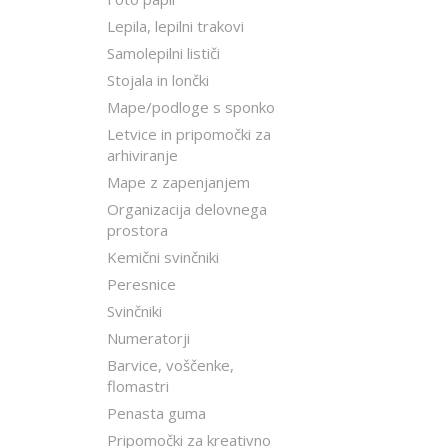
Lepila, lepilni trakovi
Samolepilni lističi
Stojala in lončki
Mape/podloge s sponko
Letvice in pripomočki za
arhiviranje
Mape z zapenjanjem
Organizacija delovnega
prostora
Kemični svinčniki
Peresnice
Svinčniki
Numeratorji
Barvice, voščenke,
flomastri
Penasta guma
Pripomočki za kreativno