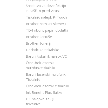
Sredstva za dezinfekcijo
in zaščito pred virusi
Tiskalniki nalepk P-Touch
Brother namizni skenerji
TD4 riboni, papir, dodatki
Brother kartuše
Brother tonerji
Dodatki za tiskalnike
Barvni tiskalnik nalepk VC
Črno-beli laserski
multifunk.tiskalniki
Barvni laserski multifunk.
Tiskalniki
Črno-beli laserski tiskalniki
Ink Benefit Plus flaške
DK nalepke za QL
tiskalnike