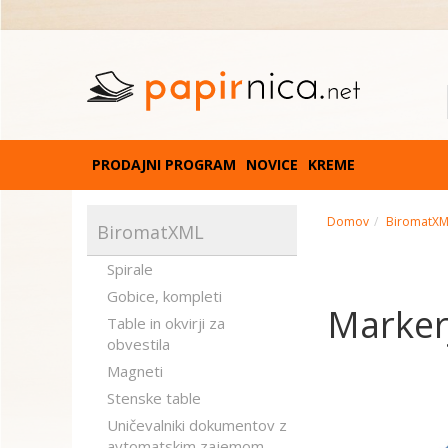
PRODAJNI PROGRAM
NOVICE
KREME
Domov
BiromatX
BiromatXML
Spirale
Gobice, kompleti
Marker
Table in okvirji za
obvestila
Magneti
Stenske table
Uničevalniki dokumentov z
avtomatskim zajemom