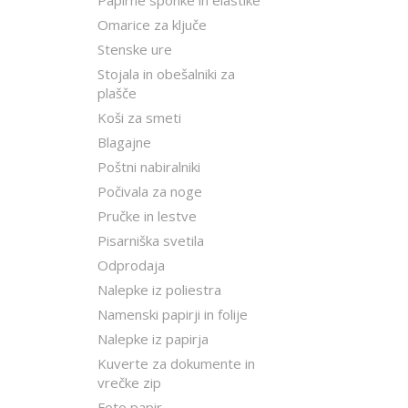
Papirne sponke in elastike
Omarice za ključe
Stenske ure
Stojala in obešalniki za
plašče
Koši za smeti
Blagajne
Poštni nabiralniki
Počivala za noge
Pručke in lestve
Pisarniška svetila
Odprodaja
Nalepke iz poliestra
Namenski papirji in folije
Nalepke iz papirja
Kuverte za dokumente in
vrečke zip
Foto papir