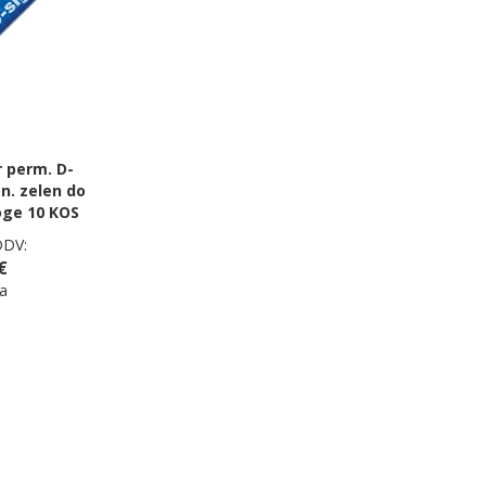
 perm. D-
on. zelen do
oge 10 KOS
DDV:
€
a