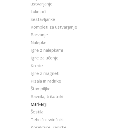
ustvarjanje
Luknjači
Sestavljanke
Kompleti za ustvarjanje
Barvanje
Nalepke
Igre z nalepkami
Igre za učenje
Krede
Igre z magneti
Pisala in radirke
Štampiljke
Ravnila, trikotniki
Markerji
Šestila
Tehnični svinčniki
Korekture, radirke