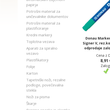
papirja
Potrošni material za
uničevalnike dokumentov
Potrošni material za
plastificiranje
Kredni markerji
Donau Marker
Toplotna vezava
Signer V, rez.k
Aparati za spiralno
odprodaje zal
vezavo
Cena z 
Plastifikatorji
8,91 
Zalog
Folije
Karton
Tapetniški noži, rezalne
podloge, povečevalna
stekla
Noži za pisma
Škarje