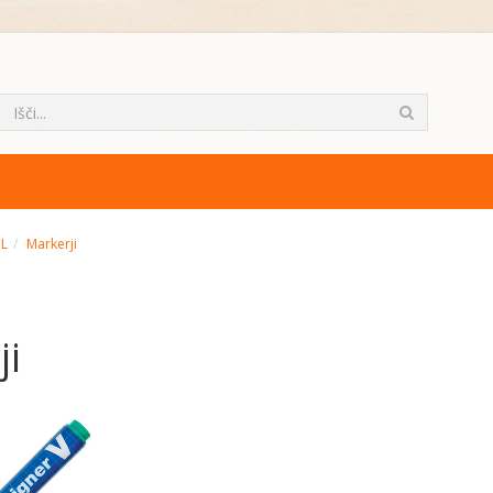
ML
Markerji
ji