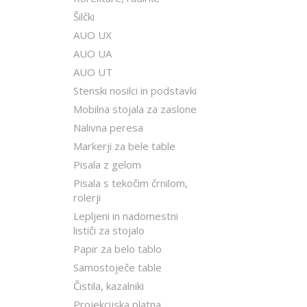
Šilčki
AUO UX
AUO UA
AUO UT
Stenski nosilci in podstavki
Mobilna stojala za zaslone
Nalivna peresa
Markerji za bele table
Pisala z gelom
Pisala s tekočim črnilom,
rolerji
Lepljeni in nadomestni
lističi za stojalo
Papir za belo tablo
Samostoječe table
Čistila, kazalniki
Projekcijska platna