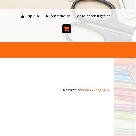
Prijavi se
Registriraj se
Ste pozabili geslo?
0
Razvrsti po:
ceni
nazivu