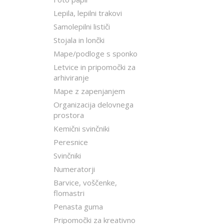
Lepila, lepilni trakovi
Samolepilni lističi
Stojala in lončki
Mape/podloge s sponko
Letvice in pripomočki za
arhiviranje
Mape z zapenjanjem
Organizacija delovnega
prostora
Kemični svinčniki
Peresnice
Svinčniki
Numeratorji
Barvice, voščenke,
flomastri
Penasta guma
Pripomočki za kreativno