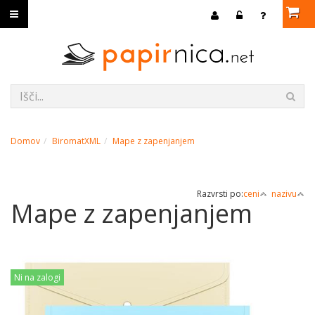
Domov
BiromatXML
Mape z zapenjanjem
Razvrsti po:
ceni
nazivu
Mape z zapenjanjem
Ni na zalogi