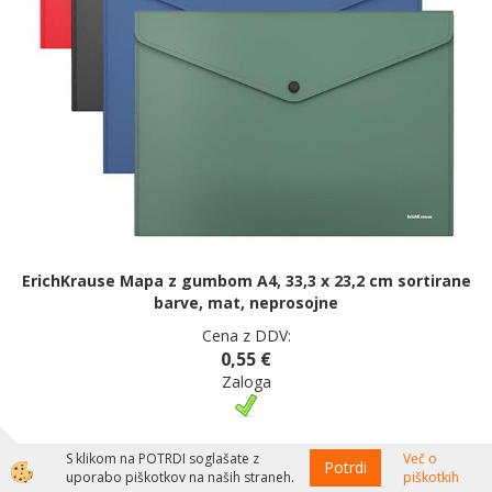
ErichKrause Mapa z gumbom A4, 33,3 x 23,2 cm sortirane
barve, mat, neprosojne
Cena z DDV:
0,55 €
Zaloga
S klikom na POTRDI soglašate z
Več o
Potrdi
uporabo piškotkov na naših straneh.
piškotkih