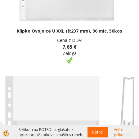
Klipko Ovojnice U XXL (š:237 mm), 90 mic, 50kos
Cena z DDV:
7,65 €
Zaloga
S klikom na POTRDI soglašate z
Več o
Potrdi
uporabo piškotkov na naših straneh.
piškotkih