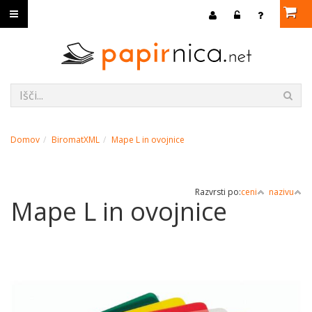
Domov
BiromatXML
Mape L in ovojnice
Razvrsti po:
ceni
nazivu
Mape L in ovojnice