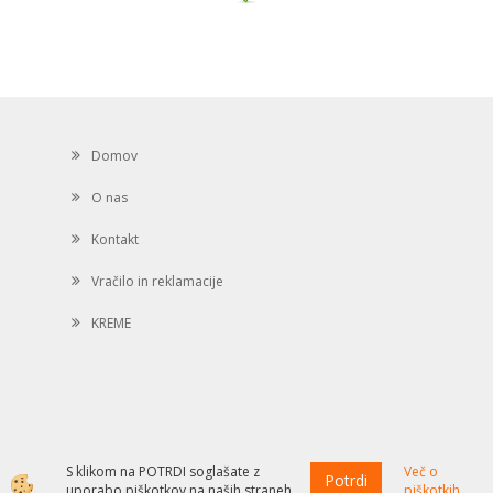
Domov
O nas
Kontakt
Vračilo in reklamacije
KREME
S klikom na POTRDI soglašate z
Več o
Potrdi
Izdelava spletne trgovine
uporabo piškotkov na naših straneh.
piškotkih