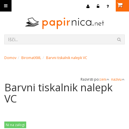
Domov
BiromatXML
Barvni tiskalnik nalepk VC
Razvrsti po:
ceni
nazivu
Barvni tiskalnik nalepk
VC
Ni na zalogi