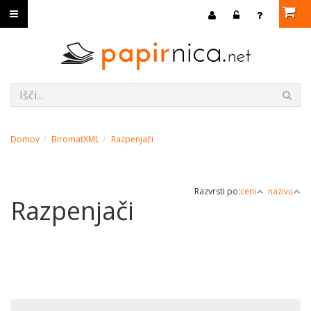
Domov
BiromatXML
Razpenjači
Razvrsti po:
ceni
nazivu
Razpenjači