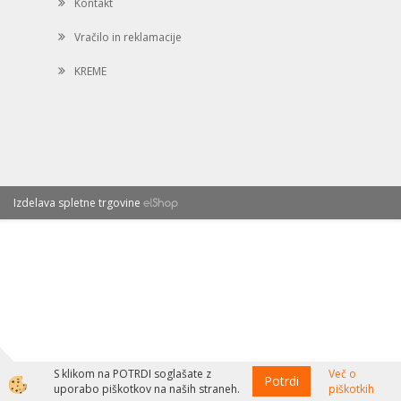
Kontakt
Vračilo in reklamacije
KREME
Izdelava spletne trgovine
S klikom na POTRDI soglašate z
Več o
Potrdi
uporabo piškotkov na naših straneh.
piškotkih