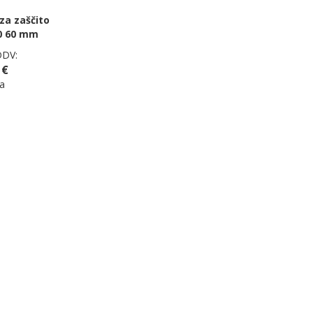
 za zaščito
0 60 mm
DDV:
 €
a