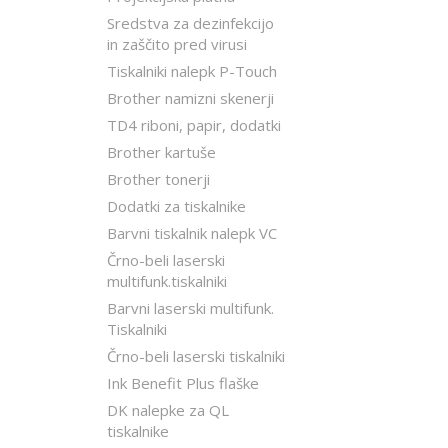
Sredstva za dezinfekcijo
in zaščito pred virusi
Tiskalniki nalepk P-Touch
Brother namizni skenerji
TD4 riboni, papir, dodatki
Brother kartuše
Brother tonerji
Dodatki za tiskalnike
Barvni tiskalnik nalepk VC
Črno-beli laserski
multifunk.tiskalniki
Barvni laserski multifunk.
Tiskalniki
Črno-beli laserski tiskalniki
Ink Benefit Plus flaške
DK nalepke za QL
tiskalnike