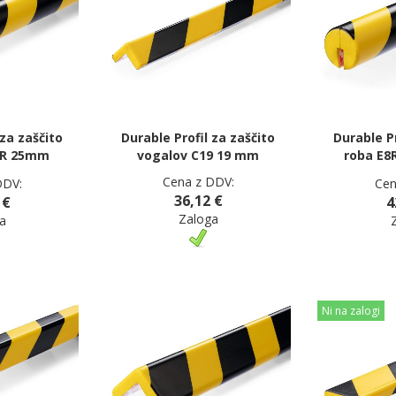
 za zaščito
Durable Profil za zaščito
Durable Pr
5R 25mm
vogalov C19 19 mm
roba E8
Cena z DDV:
DDV:
Cen
36,12 €
 €
4
Zaloga
a
Ni na zalogi