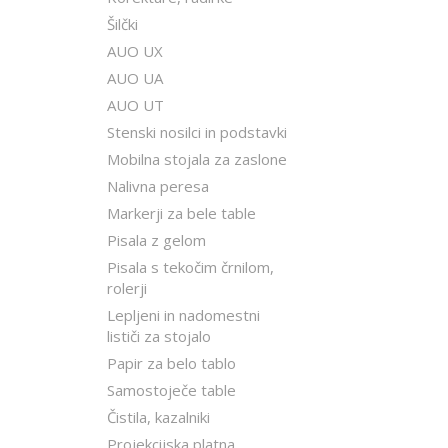
Šilčki
AUO UX
AUO UA
AUO UT
Stenski nosilci in podstavki
Mobilna stojala za zaslone
Nalivna peresa
Markerji za bele table
Pisala z gelom
Pisala s tekočim črnilom,
rolerji
Lepljeni in nadomestni
lističi za stojalo
Papir za belo tablo
Samostoječe table
Čistila, kazalniki
Projekcijska platna