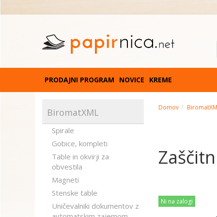
PRODAJNI PROGRAM
NOVICE
KREME
Domov
BiromatX
BiromatXML
Spirale
Gobice, kompleti
Zaščitni
Table in okvirji za
obvestila
Magneti
Stenske table
Ni na zalogi
Uničevalniki dokumentov z
avtomatskim zajemom