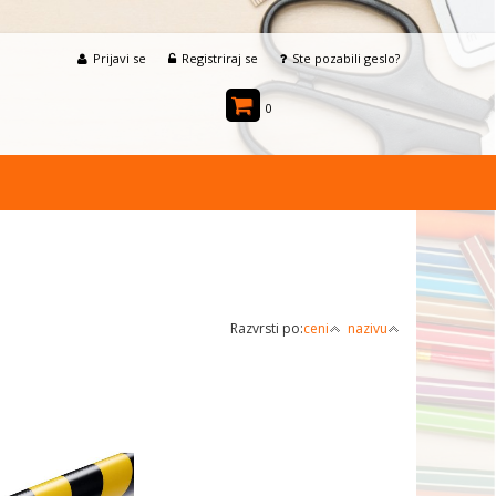
Prijavi se
Registriraj se
Ste pozabili geslo?
0
Razvrsti po:
ceni
nazivu