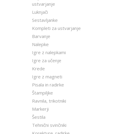
ustvarjanje
Luknjači
Sestavljanke
Kompleti za ustvarjanje
Barvanje
Nalepke
Igre z nalepkami
Igre za učenje
Krede
Igre z magneti
Pisala in radirke
Štampiljke
Ravnila, trikotniki
Markerji
Šestila
Tehnični svinčniki
Korekture, radirke