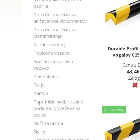
papirja
Potrošni material za
uničevalnike dokumentov
Potrošni material za
plastificiranje
Kredni markerji
Durable Profil
Toplotna vezava
vogalov C2
Aparati za spiralno
Cena z 
vezavo
43,46
Plastifikatorji
Zalog
Folije
Karton
Tapetniški noži, rezalne
podloge, povečevalna
Ni na zalogi
stekla
Noži za pisma
Škarje