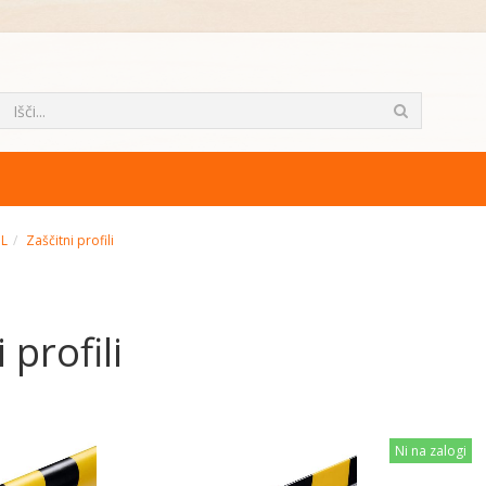
ML
Zaščitni profili
 profili
Ni na zalogi