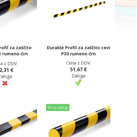
ofil za zaščito
Durable Profil za zaščito cevi
R rumeno-črn
P30 rumeno-črn
Cena z DDV:
a z DDV:
51,67 €
2,31 €
Zaloga
Zaloga
Ni na zalogi