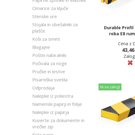
Papirne sponke in elastike
Omarice za ključe
Stenske ure
Stojala in obešalniki za
Durable Profil
plašče
roba E8 rum
Koši za smeti
Cena z 
Blagajne
43,46
Poštni nabiralniki
Zalog
Počivala za noge
Pručke in lestve
Pisarniška svetila
Ni na zalogi
Odprodaja
Nalepke iz poliestra
Namenski papirji in folije
Nalepke iz papirja
Kuverte za dokumente in
vrečke zip
Foto papir