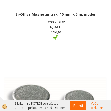
Bi-Office Magnetni trak, 10 mm x 5 m, moder
Cena z DDV:
6,89 €
Zaloga
S klikom na POTRDI soglašate z
Več o
Potrdi
uporabo piškotkov na naših straneh.
piškotkih