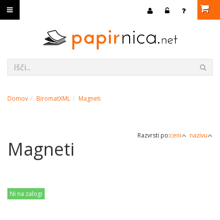
Domov
BiromatXML
Magneti
Razvrsti po:
ceni
nazivu
Magneti
Ni na zalogi