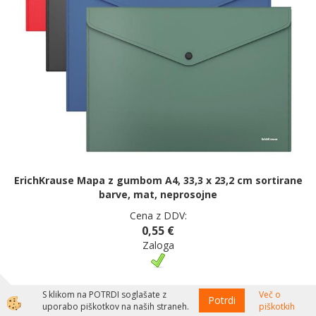
ErichKrause Mapa z gumbom A4, 33,3 x 23,2 cm sortirane
barve, mat, neprosojne
Cena z DDV:
0,55 €
Zaloga
S klikom na POTRDI soglašate z
Več o
Potrdi
uporabo piškotkov na naših straneh.
piškotkih