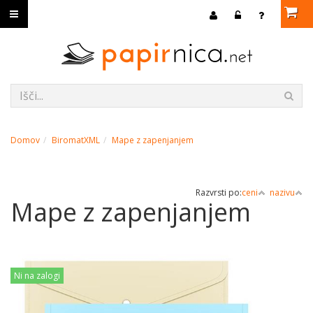
Domov
BiromatXML
Mape z zapenjanjem
Razvrsti po:
ceni
nazivu
Mape z zapenjanjem
Ni na zalogi