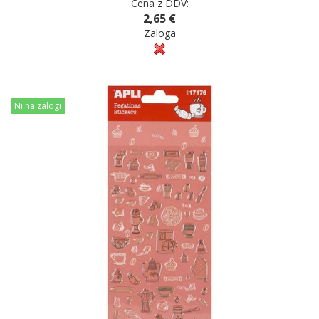
Cena z DDV:
2,65 €
Zaloga
Ni na zalogi