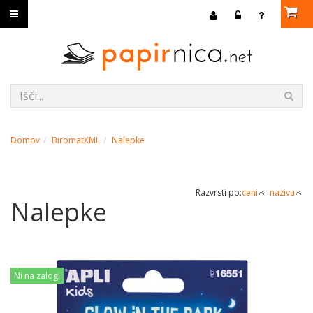
Domov
BiromatXML
Nalepke
Razvrsti po:
ceni
nazivu
Nalepke
Ni na zalogi