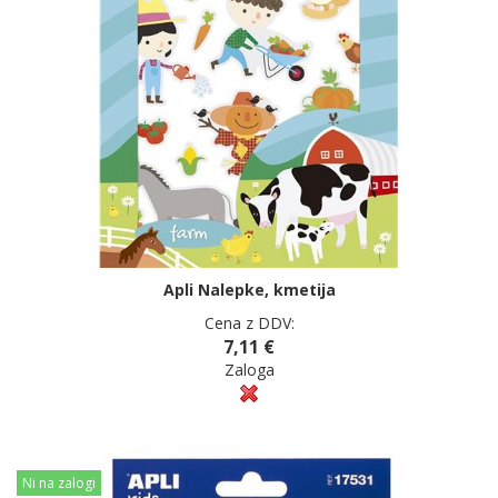
Apli Nalepke, kmetija
Cena z DDV:
7,11 €
Zaloga
Ni na zalogi