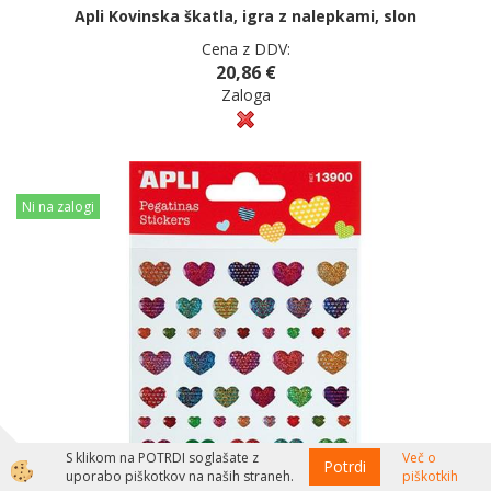
Apli Kovinska škatla, igra z nalepkami, slon
Cena z DDV:
20,86 €
Zaloga
Ni na zalogi
S klikom na POTRDI soglašate z
Več o
Potrdi
uporabo piškotkov na naših straneh.
piškotkih