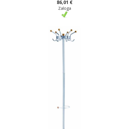
86,01 €
Zaloga