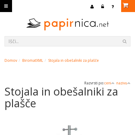
Domov
BiromatXML
Stojala in obešalniki za plašče
Razvrsti po:
ceni
nazivu
Stojala in obešalniki za
plašče