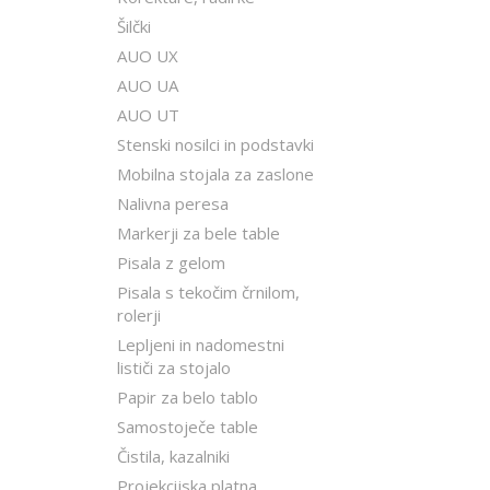
Šilčki
AUO UX
AUO UA
AUO UT
Stenski nosilci in podstavki
Mobilna stojala za zaslone
Nalivna peresa
Markerji za bele table
Pisala z gelom
Pisala s tekočim črnilom,
rolerji
Lepljeni in nadomestni
lističi za stojalo
Papir za belo tablo
Samostoječe table
Čistila, kazalniki
Projekcijska platna