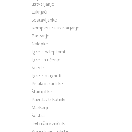
ustvarjanje
Luknjači
Sestavljanke
Kompleti za ustvarjanje
Barvanje
Nalepke
Igre z nalepkami
Igre za učenje
Krede
Igre z magneti
Pisala in radirke
Štampiljke
Ravnila, trikotniki
Markerji
Šestila
Tehnični svinčniki
Korekture, radirke