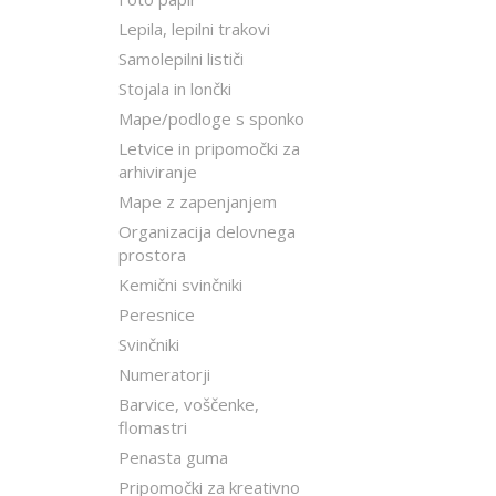
Lepila, lepilni trakovi
Samolepilni lističi
Stojala in lončki
Mape/podloge s sponko
Letvice in pripomočki za
arhiviranje
Mape z zapenjanjem
Organizacija delovnega
prostora
Kemični svinčniki
Peresnice
Svinčniki
Numeratorji
Barvice, voščenke,
flomastri
Penasta guma
Pripomočki za kreativno