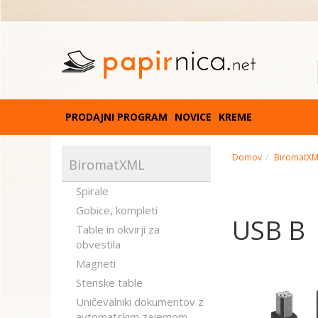
PRODAJNI PROGRAM
NOVICE
KREME
Domov
BiromatX
BiromatXML
Spirale
Gobice, kompleti
USB B
Table in okvirji za
obvestila
Magneti
Stenske table
Uničevalniki dokumentov z
avtomatskim zajemom