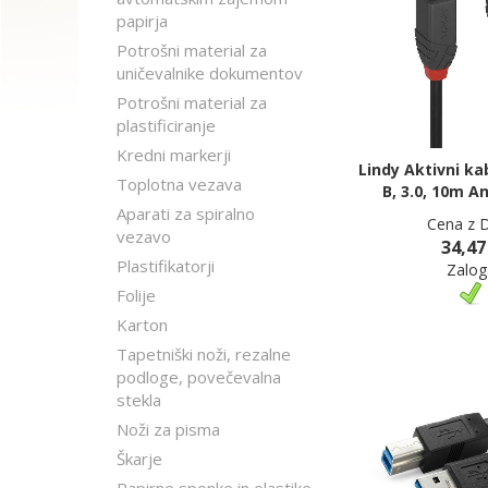
papirja
Potrošni material za
uničevalnike dokumentov
Potrošni material za
plastificiranje
Kredni markerji
Lindy Aktivni ka
Toplotna vezava
B, 3.0, 10m A
Aparati za spiralno
Cena z 
vezavo
34,47
Plastifikatorji
Zalog
Folije
Karton
Tapetniški noži, rezalne
podloge, povečevalna
stekla
Noži za pisma
Škarje