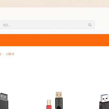
ML
USB B