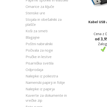
Papirne sponke in elastike
Omarice za ključe
Stenske ure
Stojala in obešalniki za
Kabel USB 
plašče
Koši za smeti
Cena z 
Blagajne
od 3,9
Poštni nabiralniki
Zalog
Počivala za noge
Pručke in lestve
Pisarniška svetila
Odprodaja
Nalepke iz poliestra
Namenski papirji in folije
Nalepke iz papirja
Kuverte za dokumente in
vrečke zip
Foto papir