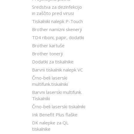
Sredstva za dezinfekcijo
in zaščito pred virusi
Tiskalniki nalepk P-Touch
Brother namizni skenerji
TD4 riboni, papir, dodatki
Brother kartuše
Brother tonerji
Dodatki za tiskalnike
Barvni tiskalnik nalepk VC
Črno-beli laserski
multifunk.tiskalniki
Barvni laserski multifunk.
Tiskalniki
Črno-beli laserski tiskalniki
Ink Benefit Plus flaške
DK nalepke za QL
tiskalnike