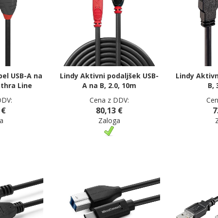
bel USB-A na
Lindy Aktivni podaljšek USB-
Lindy Aktiv
nthra Line
A na B, 2.0, 10m
B, 
DDV:
Cena z DDV:
Cen
 €
80,13 €
7
a
Zaloga