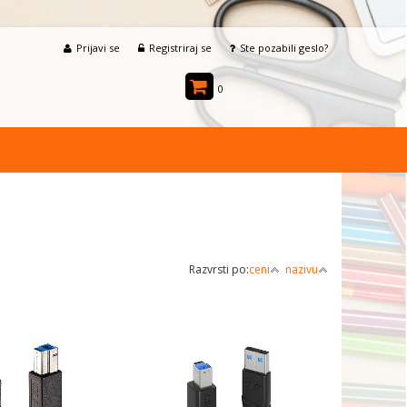
Prijavi se
Registriraj se
Ste pozabili geslo?
0
Razvrsti po:
ceni
nazivu