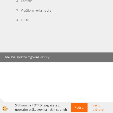
Kontakt
Vračilo in reklamacije
KREME
Izdelava spletne trgovine
S klikom na POTRDI soglašate z
Več o
Potrdi
uporabo piškotkov na naših straneh.
piškotkih