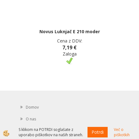
Novus Luknjač E 210 moder
Cena z DDV:
7,19 €
Zaloga
Domov
O nas
S klikom na POTRDI soglašate z
Več o
Kontakt
Potrdi
uporabo piškotkov na naših straneh.
piškotkih