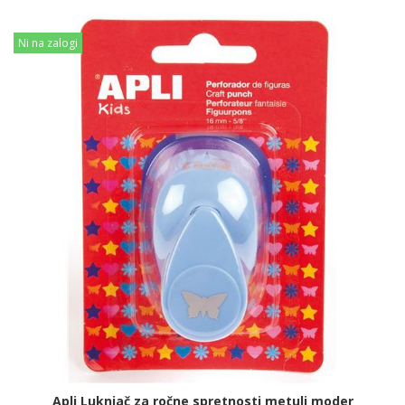
Ni na zalogi
Apli Luknjač za ročne spretnosti metulj moder