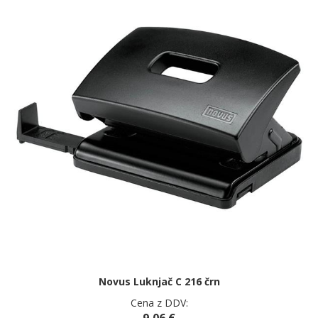
Novus Luknjač C 216 črn
Cena z DDV:
9,06 €