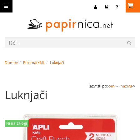
Domov
BiromatXML
Luknjači
Razvrsti po:
ceni
nazivu
Luknjači
Ni na zalogi