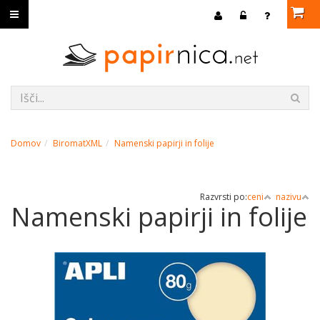
Domov
BiromatXML
Namenski papirji in folije
Razvrsti po:
ceni
nazivu
Namenski papirji in folije