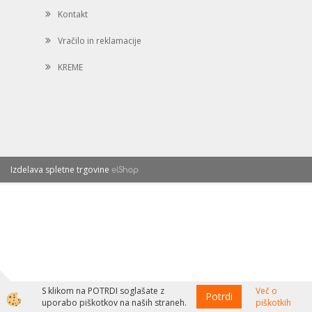
Kontakt
Vračilo in reklamacije
KREME
Izdelava spletne trgovine
S klikom na POTRDI soglašate z
Več o
Potrdi
uporabo piškotkov na naših straneh.
piškotkih