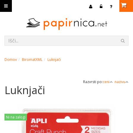
Domov
BiromatXML
Luknjači
Razvrsti po:
ceni
nazivu
Luknjači
Ni na zalogi