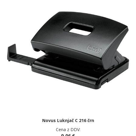
Novus Luknjač C 216 črn
Cena z DDV:
9,06 €