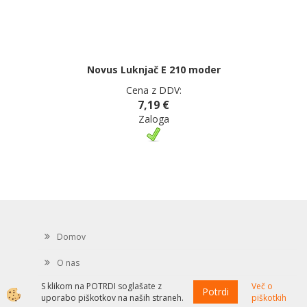
Novus Luknjač E 210 moder
Cena z DDV:
7,19 €
Zaloga
Domov
O nas
S klikom na POTRDI soglašate z
Več o
Kontakt
Potrdi
uporabo piškotkov na naših straneh.
piškotkih