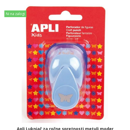
Ni na zalogi
Apli Luknjač za ročne spretnosti metulj moder