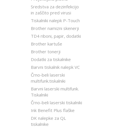
Sredstva za dezinfekcijo
in zaščito pred virusi
Tiskalniki nalepk P-Touch
Brother namizni skenerji
TD4 riboni, papir, dodatki
Brother kartuše
Brother tonerji
Dodatki za tiskalnike
Barvni tiskalnik nalepk VC
Črno-beli laserski
multifunk.tiskalniki
Barvni laserski multifunk.
Tiskalniki
Črno-beli laserski tiskalniki
Ink Benefit Plus flaške
DK nalepke za QL
tiskalnike