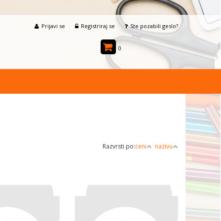
Prijavi se
Registriraj se
Ste pozabili geslo?
0
Razvrsti po:
ceni
nazivu