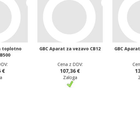
 toplotno
GBC Aparat za vezavo CB12
GBC Aparat
TB500
DDV:
Cena z DDV:
Cen
 €
107,36 €
13
a
Zaloga