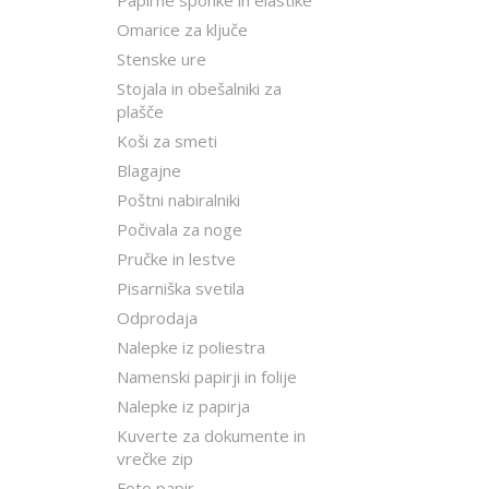
Papirne sponke in elastike
Omarice za ključe
Stenske ure
Stojala in obešalniki za
plašče
Koši za smeti
Blagajne
Poštni nabiralniki
Počivala za noge
Pručke in lestve
Pisarniška svetila
Odprodaja
Nalepke iz poliestra
Namenski papirji in folije
Nalepke iz papirja
Kuverte za dokumente in
vrečke zip
Foto papir