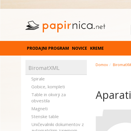
PRODAJNI PROGRAM
NOVICE
KREME
Domov
BiromatX
BiromatXML
Spirale
Gobice, kompleti
Aparati
Table in okvirji za
obvestila
Magneti
Stenske table
Uničevalniki dokumentov z
avtomatskim zajemom