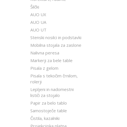
Šilčki
AUO UX
AUO UA
AUO UT
Stenski nosilci in podstavki
Mobilna stojala za zaslone
Nalivna peresa
Markerji za bele table
Pisala z gelom
Pisala s tekočim črnilom,
rolerji
Lepljeni in nadomestni
lističi za stojalo
Papir za belo tablo
Samostoječe table
Čistila, kazalniki
Projekcijska platna