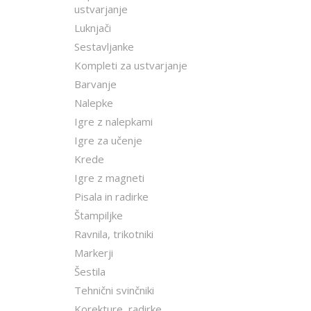
ustvarjanje
Luknjači
Sestavljanke
Kompleti za ustvarjanje
Barvanje
Nalepke
Igre z nalepkami
Igre za učenje
Krede
Igre z magneti
Pisala in radirke
Štampiljke
Ravnila, trikotniki
Markerji
Šestila
Tehnični svinčniki
Korekture, radirke