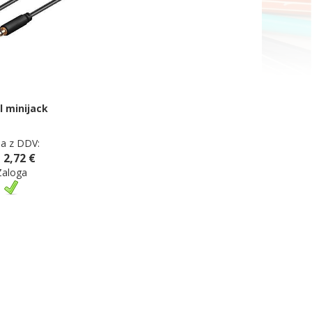
l minijack
a z DDV:
 2,72 €
Zaloga