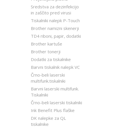
Sredstva za dezinfekcijo
in zaščito pred virusi
Tiskalniki nalepk P-Touch
Brother namizni skenerji
TD4 riboni, papir, dodatki
Brother kartuše
Brother tonerji
Dodatki za tiskalnike
Barvni tiskalnik nalepk VC
Črno-beli laserski
multifunk.tiskalniki
Barvni laserski multifunk.
Tiskalniki
Črno-beli laserski tiskalniki
Ink Benefit Plus flaške
DK nalepke za QL
tiskalnike