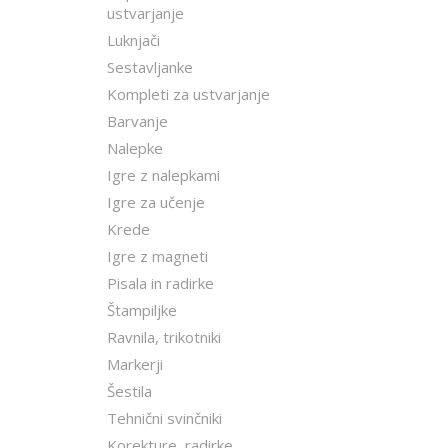
ustvarjanje
Luknjači
Sestavljanke
Kompleti za ustvarjanje
Barvanje
Nalepke
Igre z nalepkami
Igre za učenje
Krede
Igre z magneti
Pisala in radirke
Štampiljke
Ravnila, trikotniki
Markerji
Šestila
Tehnični svinčniki
Korekture, radirke