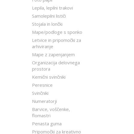
Lepila, lepilni trakovi
Samolepilni lističi
Stojala in lončki
Mape/podloge s sponko
Letvice in pripomočki za
arhiviranje
Mape z zapenjanjem
Organizacija delovnega
prostora
Kemični svinčniki
Peresnice
Svinčniki
Numeratorji
Barvice, voščenke,
flomastri
Penasta guma
Pripomočki za kreativno