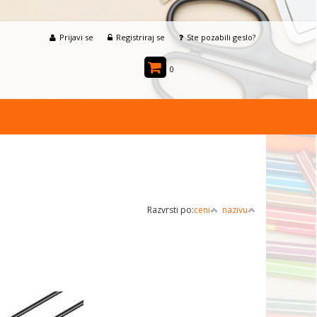
Prijavi se
Registriraj se
Ste pozabili geslo?
0
Razvrsti po:
ceni
nazivu