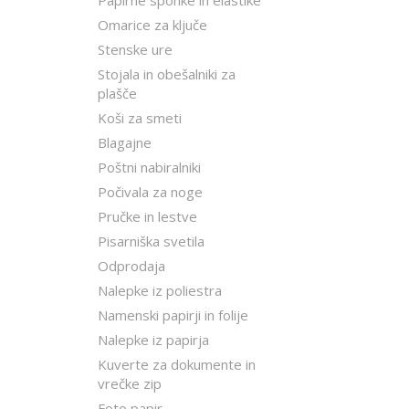
Papirne sponke in elastike
Omarice za ključe
Stenske ure
Stojala in obešalniki za
plašče
Koši za smeti
Blagajne
Poštni nabiralniki
Počivala za noge
Pručke in lestve
Pisarniška svetila
Odprodaja
Nalepke iz poliestra
Namenski papirji in folije
Nalepke iz papirja
Kuverte za dokumente in
vrečke zip
Foto papir