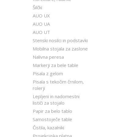
Šilčki
AUO UX
AUO UA
AUO UT
Stenski nosilci in podstavki
Mobilna stojala za zaslone
Nalivna peresa
Markerji za bele table
Pisala z gelom
Pisala s tekočim črnilom,
rolerji
Lepljeni in nadomestni
lističi za stojalo
Papir za belo tablo
Samostoječe table
Čistila, kazalniki
Projekcijska platna