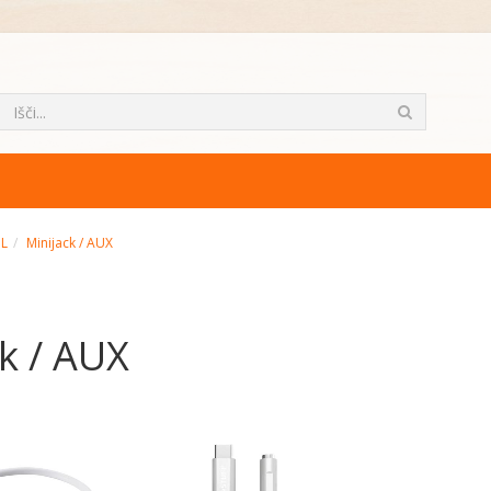
ML
Minijack / AUX
k / AUX