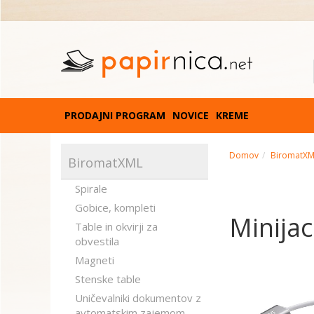
PRODAJNI PROGRAM
NOVICE
KREME
Domov
BiromatX
BiromatXML
Spirale
Gobice, kompleti
Minijac
Table in okvirji za
obvestila
Magneti
Stenske table
Uničevalniki dokumentov z
avtomatskim zajemom