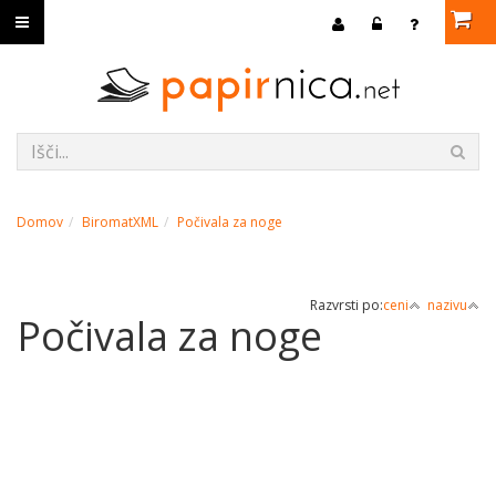
Domov
BiromatXML
Počivala za noge
Razvrsti po:
ceni
nazivu
Počivala za noge