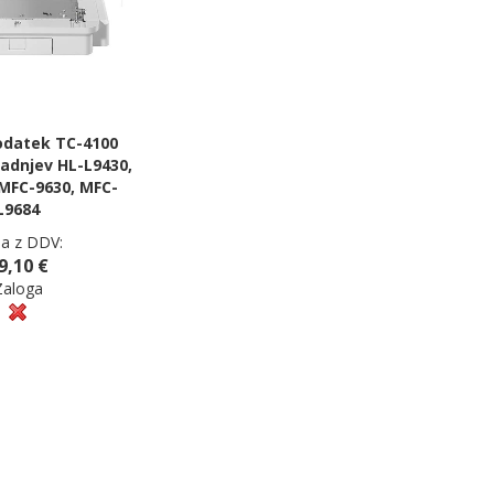
odatek TC-4100
ladnjev HL-L9430,
 MFC-9630, MFC-
L9684
a z DDV:
9,10 €
Zaloga