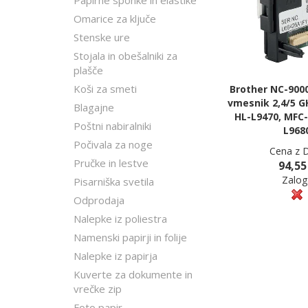
Papirne sponke in elastike
Omarice za ključe
Stenske ure
Stojala in obešalniki za
plašče
Koši za smeti
Brother NC-9000
vmesnik 2,4/5 G
Blagajne
HL-L9470, MFC-
Poštni nabiralniki
L968
Počivala za noge
Cena z 
Pručke in lestve
94,55
Zalog
Pisarniška svetila
Odprodaja
Nalepke iz poliestra
Namenski papirji in folije
Nalepke iz papirja
Kuverte za dokumente in
vrečke zip
Foto papir