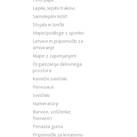
Lepila, lepilni trakovi
Samolepilni lističi
Stojala in lončki
Mape/podloge s sponko
Letvice in pripomočki za
arhiviranje
Mape z zapenjanjem
Organizacija delovnega
prostora
Kemični svinčniki
Peresnice
Svinčniki
Numeratorji
Barvice, voščenke,
flomastri
Penasta guma
Pripomočki za kreativno