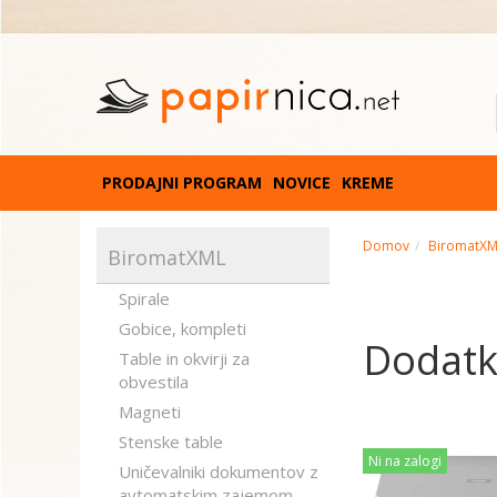
PRODAJNI PROGRAM
NOVICE
KREME
Domov
BiromatX
BiromatXML
Spirale
Gobice, kompleti
Dodatki
Table in okvirji za
obvestila
Magneti
Stenske table
Ni na zalogi
Uničevalniki dokumentov z
avtomatskim zajemom