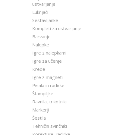
ustvarjanje
Luknjači
Sestavljanke
Kompleti za ustvarjanje
Barvanje
Nalepke
Igre z nalepkami
Igre za učenje
Krede
Igre z magneti
Pisala in radirke
Štampiljke
Ravnila, trikotniki
Markerji
Šestila
Tehnični svinčniki
Korekture, radirke