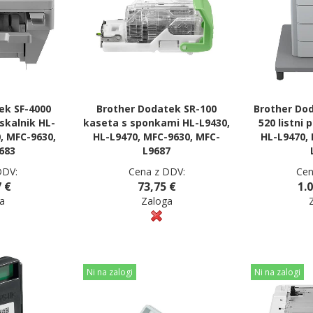
ek SF-4000
Brother Dodatek SR-100
Brother Do
iskalnik HL-
kaseta s sponkami HL-L9430,
520 listni 
, MFC-9630,
HL-L9470, MFC-9630, MFC-
HL-L9470,
683
L9687
DDV:
Cena z DDV:
Cen
 €
73,75 €
1.
a
Zaloga
Ni na zalogi
Ni na zalogi