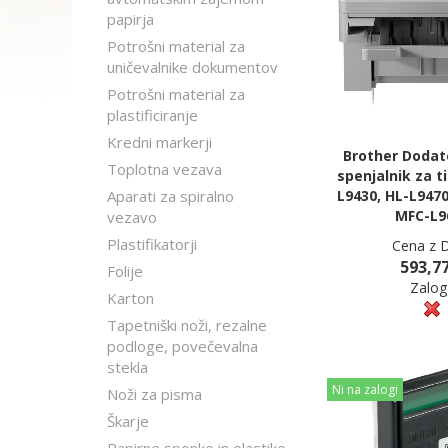
papirja
Potrošni material za
uničevalnike dokumentov
Potrošni material za
plastificiranje
Kredni markerji
Brother Dodat
Toplotna vezava
spenjalnik za t
Aparati za spiralno
L9430, HL-L9470
MFC-L9
vezavo
Plastifikatorji
Cena z 
593,77
Folije
Zalog
Karton
Tapetniški noži, rezalne
podloge, povečevalna
stekla
Ni na zalogi
Noži za pisma
Škarje