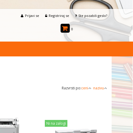
Prijavi se
Registriraj se
Ste pozabili geslo?
0
Razvrsti po:
ceni
nazivu
Ni na zalogi