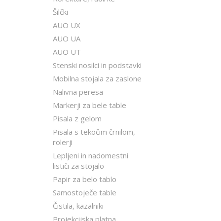
Šilčki
AUO UX
AUO UA
AUO UT
Stenski nosilci in podstavki
Mobilna stojala za zaslone
Nalivna peresa
Markerji za bele table
Pisala z gelom
Pisala s tekočim črnilom,
rolerji
Lepljeni in nadomestni
lističi za stojalo
Papir za belo tablo
Samostoječe table
Čistila, kazalniki
Projekcijska platna