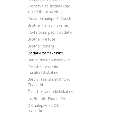
Sredstva za dezinfekcijo
in zaščito pred virusi
Tiskalniki nalepk P-Touch
Brother namizni skenerji
TD4 riboni, papir, dodatki
Brother kartuše
Brother tonerji
Dodatki za tiskalnike
Barvni tiskalnik nalepk VC
Črno-beli laserski
multifunk.tiskalniki
Barvni laserski multifunk.
Tiskalniki
Črno-beli laserski tiskalniki
Ink Benefit Plus flaške
DK nalepke za QL
tiskalnike