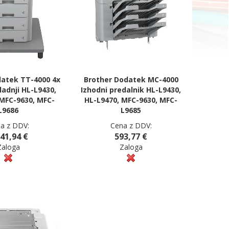
datek TT-4000 4x
Brother Dodatek MC-4000
pladnji HL-L9430,
Izhodni predalnik HL-L9430,
 MFC-9630, MFC-
HL-L9470, MFC-9630, MFC-
L9686
L9685
a z DDV:
Cena z DDV:
041,94 €
593,77 €
Zaloga
Zaloga