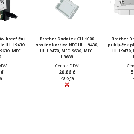
w brezžični
Brother Dodatek CH-1000
Brother D
Hz HL-L9430,
nosilec kartice NFC HL-L9430,
priključek p
9630, MFC-
HL-L9470, MFC-9630, MFC-
HL-L9470,
0
L9688
DDV:
Cena z DDV:
Cen
 €
20,86 €
5
a
Zaloga