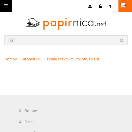
Domov
BiromatXML
Pisala s tekočim črnilom, rolerji
Domov
O nas