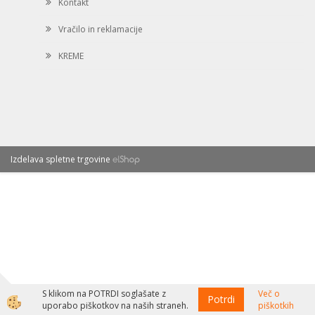
Kontakt
Vračilo in reklamacije
KREME
Izdelava spletne trgovine
S klikom na POTRDI soglašate z
Več o
Potrdi
uporabo piškotkov na naših straneh.
piškotkih